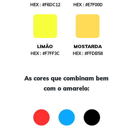
HEX :
#F6DC12
HEX :
#E7F00D
LIMÃO
MOSTARDA
HEX :
#F7FF3C
HEX :
#FFDB58
As cores que combinam bem
com o amarelo: