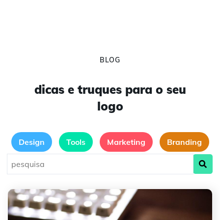
BLOG
dicas e truques para o seu
logo
Design
Tools
Marketing
Branding
Crie um Logotipo para seu Canal na Twitch