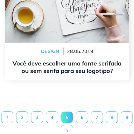
DESIGN
28.05.2019
Você deve escolher uma fonte serifada
ou sem serifa para seu logotipo?
continuar lendo
‹
2
3
4
5
6
7
8
9
›