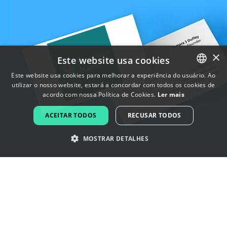
×
Este website usa cookies
Este website usa cookies para melhorar a experiência do usuário. Ao
utilizar o nosso website, estará a concordar com todos os cookies de
ENGLISH
acordo com nossa Política de Cookies.
Ler mais
FRENCH
ACEITAR TODOS
RECUSAR TODOS
DUTCH
MOSTRAR DETALHES
PORTUGUESE
SPANISH
Inspire-se com os logotipos
ITALIAN
voluntariado
GERMAN