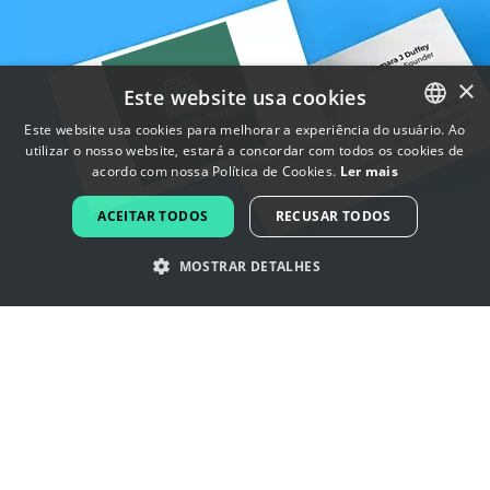
×
Este website usa cookies
Este website usa cookies para melhorar a experiência do usuário. Ao
utilizar o nosso website, estará a concordar com todos os cookies de
ENGLISH
acordo com nossa Política de Cookies.
Ler mais
FRENCH
ACEITAR TODOS
RECUSAR TODOS
DUTCH
MOSTRAR DETALHES
PORTUGUESE
SPANISH
Inspire-se com os logotipos motel
ITALIAN
GERMAN