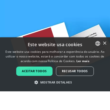
×
Este website usa cookies
Este website usa cookies para melhorar a experiência do usuário. Ao
utilizar o nosso website, estará a concordar com todos os cookies de
ENGLISH
acordo com nossa Política de Cookies.
Ler mais
FRENCH
ACEITAR TODOS
RECUSAR TODOS
DUTCH
MOSTRAR DETALHES
PORTUGUESE
SPANISH
Inspire-se com os logotipos jogo
ITALIAN