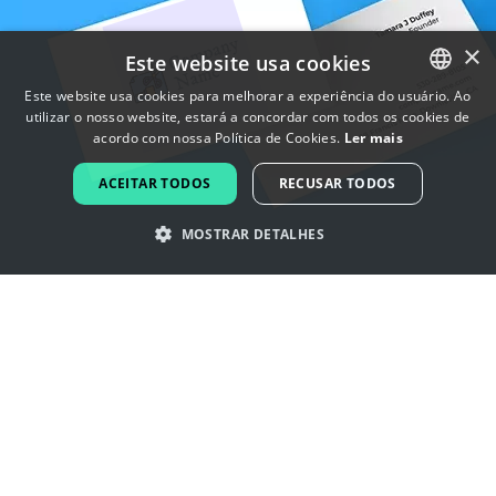
×
Este website usa cookies
Este website usa cookies para melhorar a experiência do usuário. Ao
utilizar o nosso website, estará a concordar com todos os cookies de
ENGLISH
acordo com nossa Política de Cookies.
Ler mais
FRENCH
ACEITAR TODOS
RECUSAR TODOS
DUTCH
MOSTRAR DETALHES
PORTUGUESE
SPANISH
Inspire-se com os logotipos escola
ITALIAN
de arte
GERMAN