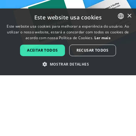
×
Este website usa cookies
Este website usa cookies para melhorar a experiência do usuário. Ao
utilizar o nosso website, estará a concordar com todos os cookies de
ENGLISH
acordo com nossa Política de Cookies.
Ler mais
FRENCH
ACEITAR TODOS
RECUSAR TODOS
DUTCH
MOSTRAR DETALHES
PORTUGUESE
SPANISH
Inspire-se com os logotipos
ITALIAN
eletrônico
GERMAN